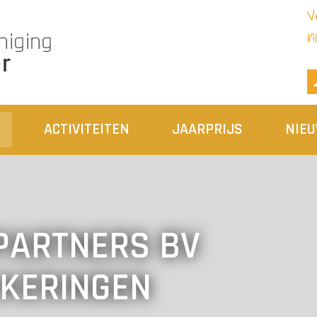
V
n
N
ACTIVITEITEN
JAARPRIJS
NIE
PARTNERS BV
EKERINGEN