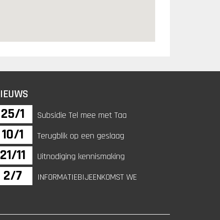
IEUWS
25/1
Subsidie Tel mee met Taa
10/1
Terugblik op een geslaag
21/11
Uitnodiging kennismaking
2/7
INFORMATIEBIJEENKOMST WE