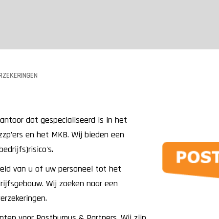
RZEKERINGEN
ntoor dat gespecialiseerd is in het
zzp’ers en het MKB. Wij bieden een
drijfs)risico's.
eid van u of uw personeel tot het
drijfsgebouw. Wij zoeken naar een
sverzekeringen.
anten voor Posthumus & Partners. Wij zijn